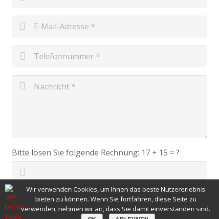
Bitte lösen Sie folgende Rechnung:
17 + 15 = ?
Wir verwenden Cookies, um Ihnen das beste Nutzererlebnis
bieten zu können. Wenn Sie fortfahren, diese Seite zu
NACHRICHT SENDEN
verwenden, nehmen wir an, dass Sie damit einverstanden sind.