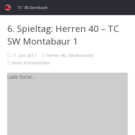
TC ´85 Dernbach
6. Spieltag: Herren 40 – TC
SW Montabaur 1
11. Juni 2017
Herren 40
,
Medenrunde
Keine Kommentare
Lade Karte ...