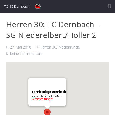
TC ´85 Dernbach
Aktuelles
Herren 30: TC Dernbach –
Der Verein
SG Niederelbert/Holler 2
Mannschaften
27. Mai 2018
Herren 30
,
Medenrunde
Keine Kommentare
Veranstaltungen
Kontakt
Tennisanlage Dernbach
Burgweg 3 - Dernbach
Veranstaltungen