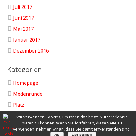
Juli 2017
Juni 2017
Mai 2017
Januar 2017
Dezember 2016
Kategorien
Homepage
Medenrunde
Platz
Uncategorized
Wir verwenden Cookies, um Ihnen das beste Nutzererlebnis
bieten zu können. Wenn Sie fortfahren, diese Seite zu
Verein
verwenden, nehmen wir an, dass Sie damit einverstanden sind.
OK
ABLEHNEN