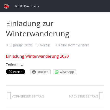
TC ´85 Dernbach
Einladung zur
Winterwanderung
5. Januar 2020
Verein
Keine Kommentare
Einladung Winterwanderung 2020
Teilen mit:
Drucken
WhatsApp
VORHERIGER BEITRAG
NÄCHSTER BEITRAG