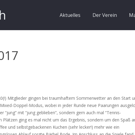
h
Aktuelles
Der Verein
Ma
2017
t. 20(!) Mitglieder gingen bei traumhaftem Sommerwetter an den Start 
m Mixed-Doppel-Modus, wobei in jeder Runde neue Paarungen ausgel
der “jung” mit “jung geblieben”, sondern gern auch mal “Tennis-
n Plätzen ging es mal nicht um das Ergebnis, sondern um den Spaß 
ffee und selbstgebackenen Kuchen (sehr lecker!) mehr wie ein
bungslosen Ablauf sorgte Bärbel Bode. Im Anschluss an die Spiele fand