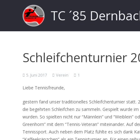
TC ´85 Dernbac
Schleifchenturnier 
Kommentar
5. Juni 2017
Verein
1
Liebe Tennisfreunde,
gestern fand unser traditionelles Schleifchenturnier stat
die begehrten Schleifchen zu sammeln. Gespielt wurde i
wurden. So spielten nicht nur “Männlein” und “Weiblein” o
Greenhorn” mit dem “Tennis-Veteran” miteinander. Auf de
Tennissport. Auch neben dem Platz fühlte es sich dank Ka
“Kaffeekränzchen” als ein Tennisturnier an. Für einen rei