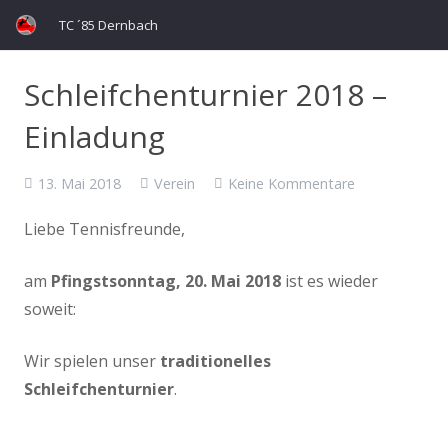
TC ´85 Dernbach
Schleifchenturnier 2018 –
Einladung
13. Mai 2018
Verein
Keine Kommentare
Liebe Tennisfreunde,
am
Pfingstsonntag, 20. Mai 2018
ist es wieder
soweit:
Wir spielen unser
traditionelles
Schleifchenturnier
.